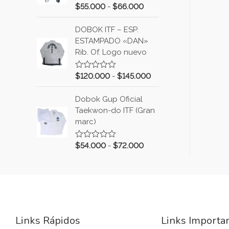
de
o
$
55.000
-
$
66.000
V
5
c
a
o
l
n
DOBOK ITF – ESP.
o
0
r
d
ESTAMPADO «DAN»
a
e
Rib. Of. Logo nuevo
d
5
o
c
o
$
120.000
-
$
145.000
V
n
a
0
l
d
Dobok Gup Oficial
o
e
r
Taekwon-do ITF (Gran
5
a
marc)
d
o
c
o
$
54.000
-
$
72.000
V
n
a
0
l
d
o
e
r
5
a
d
o
c
o
Links Rápidos
Links Importa
n