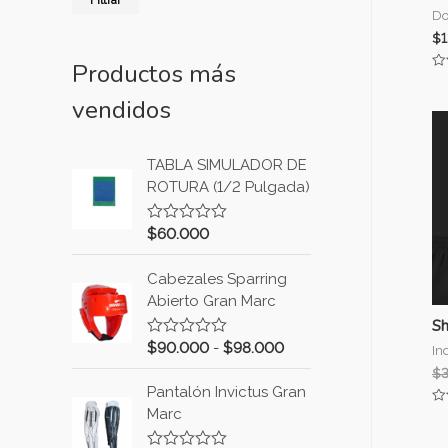
Do
$
Productos más
Va
co
vendidos
0
de
5
TABLA SIMULADOR DE
ROTURA (1/2 Pulgada)
$
60.000
V
a
l
Cabezales Sparring
o
r
Abierto Gran Marc
a
d
Sh
o
$
90.000
-
$
98.000
V
In
c
a
o
$
l
n
Pantalón Invictus Gran
o
0
r
d
Marc
Va
a
co
e
d
0
5