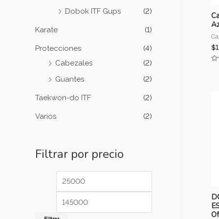
Dobok ITF Gups
(2)
Ca
Az
Karate
(1)
Ca
$
Protecciones
(4)
Cabezales
(2)
Va
co
Guantes
(2)
0
de
5
Taekwon-do ITF
(2)
Varios
(2)
Filtrar por precio
DO
E
Of
Filtrar