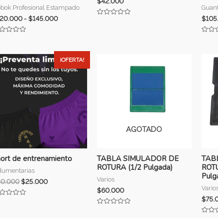
$
42.000
bok Profesional Estampado
Guan
120.000
-
$
145.000
$
105
Valorado
con
0
lorado
de
Valor
n
5
con
0
de
¡OFERTA!
5
AGOTADO
ort de entrenamiento
TABLA SIMULADOR DE
TAB
ROTURA (1/2 Pulgada)
ROT
dumentarias
Pulg
Varios
30.000
$
25.000
Vario
$
60.000
$
75.
lorado
n
Valorado
con