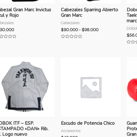
bezal Gran Marc Invictus
Cabezales Sparring Abierto
Dobo
ul y Rojo
Gran Marc
Taek
marc
bezales
Cabezales
Dobok
130.000
$
90.000
-
$
98.000
$
56.
lorado
Valorado
n
con
Valor
0
con
de
0
5
de
5
BOK ITF – ESP.
Escudo de Potencia Chico
Guan
STAMPADO «DAN» Rib.
Prot
Accesorios
. Logo nuevo
Gran