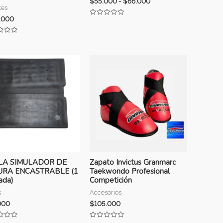
$
55.000
-
$
66.000
tes
.000
Valorado
con
0
ado
de
5
LA SIMULADOR DE
Zapato Invictus Granmarc
URA ENCASTRABLE (1
Taekwondo Profesional
ada)
Competición
s
Accesorios
000
$
105.000