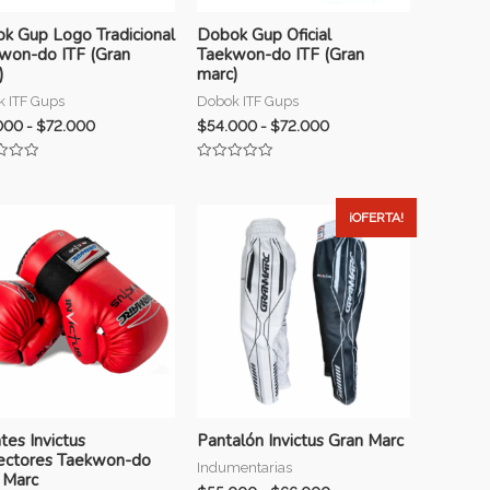
k Gup Logo Tradicional
Dobok Gup Oficial
won-do ITF (Gran
Taekwon-do ITF (Gran
)
marc)
 ITF Gups
Dobok ITF Gups
000
-
$
72.000
$
54.000
-
$
72.000
ado
Valorado
con
0
de
¡OFERTA!
5
tes Invictus
Pantalón Invictus Gran Marc
ectores Taekwon-do
Indumentarias
 Marc