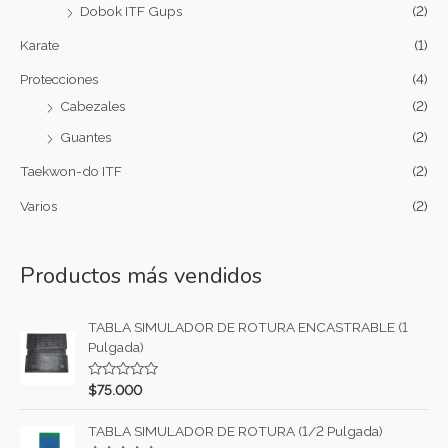
Dobok ITF Gups
(2)
Karate
(1)
Protecciones
(4)
Cabezales
(2)
Guantes
(2)
Taekwon-do ITF
(2)
Varios
(2)
Productos más vendidos
TABLA SIMULADOR DE ROTURA ENCASTRABLE (1
Pulgada)
V
$
75.000
a
l
o
TABLA SIMULADOR DE ROTURA (1/2 Pulgada)
r