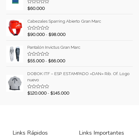
a
d
V
$
60.000
o
a
c
l
o
o
Cabezales Sparring Abierto Gran Marc
n
r
0
a
d
d
V
e
$
90.000
-
$
98.000
o
a
5
c
l
o
o
Pantalón Invictus Gran Marc
n
r
0
a
d
d
V
e
$
55.000
-
$
66.000
o
a
5
c
l
o
o
DOBOK ITF – ESP. ESTAMPADO «DAN» Rib. Of. Logo
n
r
0
nuevo
a
d
d
e
o
5
c
V
$
120.000
-
$
145.000
o
a
n
l
0
o
d
r
e
a
5
d
o
c
o
Links Rápidos
Links Importantes
n
0