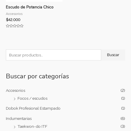
Escudo de Potencia Chico
Accesorios
$
42.000
Valorado
con
0
de
5
Buscar
Buscar por categorías
Accesorios
(2)
Focos / escudos
(1)
Dobok Profesional Estampado
(1)
Indumentarias
(6)
Taekwon-do ITF
(3)